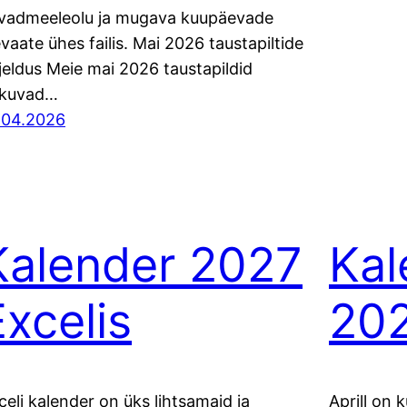
vadmeeleolu ja mugava kuupäevade
evaate ühes failis. Mai 2026 taustapiltide
rjeldus Meie mai 2026 taustapildid
kuvad…
.04.2026
Kalender 2027
Kal
Excelis
20
celi kalender on üks lihtsamaid ja
Aprill on 