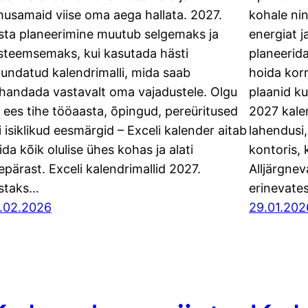
husamaid viise oma aega hallata. 2027.
kohale ni
sta planeerimine muutub selgemaks ja
energiat j
steemsemaks, kui kasutada hästi
planeerida
jundatud kalendrimalli, mida saab
hoida korr
handada vastavalt oma vajadustele. Olgu
plaanid ku
l ees tihe tööaasta, õpingud, pereüritused
2027 kale
i isiklikud eesmärgid – Exceli kalender aitab
lahendusi
ida kõik olulise ühes kohas ja alati
kontoris, 
epärast. Exceli kalendrimallid 2027.
Alljärgnev
staks…
erinevate
.02.2026
29.01.202