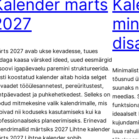
Kalender märts
Kal
2027
min
dis
rts 2027 avab ukse kevadesse, tuues
daga kaasa värsked ideed, uued eesmärgid
 soovi igapäevaelu paremini struktureerida.
Minimalist
sti koostatud kalender aitab hoida selget
tõusnud ü
evaadet tööülesannetest, pereüritustest,
suunaks ni
htpäevadest ja puhkehetkedest. Selleks on
meedias. S
odud mitmekesine valik kalendrimalle, mis
funktsion
bivad nii koduseks kasutamiseks kui ka
ideaalselt
ofessionaalseks planeerimiseks. Erinevad
kujundamis
lendrimallid märtsiks 2027 Lihtne kalender
luua rahul
rts 2027 Lihtne kalender sobib…