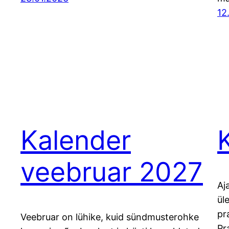
12
Kalender
veebruar 2027
Aj
ül
pr
Veebruar on lühike, kuid sündmusterohke
Pr