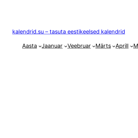
Liigu
sisu
juurde
kalendrid.su – tasuta eestikeelsed kalendrid
Aasta
Jaanuar
Veebruar
Märts
Aprill
M