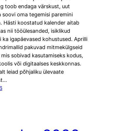
ng toob endaga värskust, uut
a soovi oma tegemisi paremini
. Hästi koostatud kalender aitab
as nii tööülesanded, isiklikud
i ka igapäevased kohustused. Aprilli
ndrimallid pakuvad mitmekülgseid
, mis sobivad kasutamiseks kodus,
koolis või digitaalses keskkonnas.
alt leiad põhjaliku ülevaate
st…
6