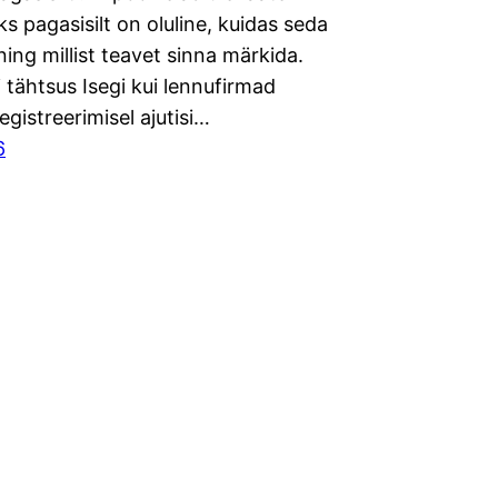
iks pagasisilt on oluline, kuidas seda
ing millist teavet sinna märkida.
i tähtsus Isegi kui lennufirmad
gistreerimisel ajutisi…
6