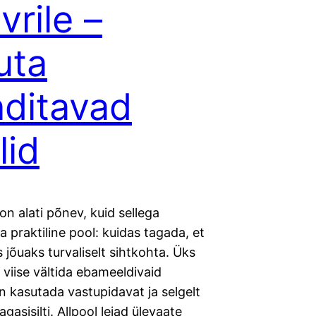
vrile –
uta
nditavad
lid
on alati põnev, kuid sellega
 praktiline pool: kuidas tagada, et
 jõuaks turvaliselt sihtkohta. Üks
 viise vältida ebameeldivaid
n kasutada vastupidavat ja selgelt
gasisilti. Allpool leiad ülevaate