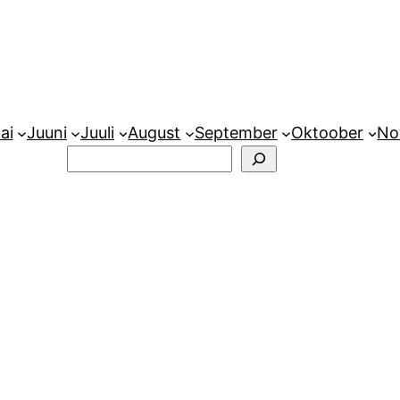
ai
Juuni
Juuli
August
September
Oktoober
No
Otsi