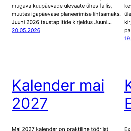
mugava kuupäevade ülevaate ühes failis,
ke
muutes igapäevase planeerimise lihtsamaks.
ül
Juuni 2026 taustapiltide kirjeldus Juuni…
ki
20.05.2026
pa
19
Kalender mai
2027
Mai 2027 kalender on praktiline tööriist
Ex