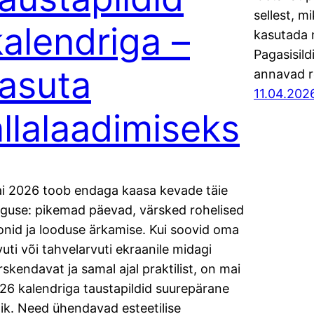
sellest, m
kalendriga –
kasutada n
Pagasisild
tasuta
annavad re
11.04.202
allalaadimiseks
i 2026 toob endaga kaasa kevade täie
ilguse: pikemad päevad, värsked rohelised
onid ja looduse ärkamise. Kui soovid oma
vuti või tahvelarvuti ekraanile midagi
rskendavat ja samal ajal praktilist, on mai
26 kalendriga taustapildid suurepärane
lik. Need ühendavad esteetilise