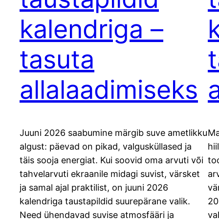
kalendriga –
tasuta
allalaadimiseks
Juuni 2026 saabumine märgib suve ametlikku
Ma
algust: päevad on pikad, valgusküllased ja
hi
täis sooja energiat. Kui soovid oma arvuti või
to
tahvelarvuti ekraanile midagi suvist, värsket
ar
ja samal ajal praktilist, on juuni 2026
vä
kalendriga taustapildid suurepärane valik.
20
Need ühendavad suvise atmosfääri ja
va