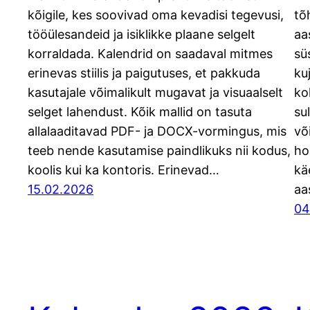
kõigile, kes soovivad oma kevadisi tegevusi,
tõ
tööülesandeid ja isiklikke plaane selgelt
aa
korraldada. Kalendrid on saadaval mitmes
sü
erinevas stiilis ja paigutuses, et pakkuda
ku
kasutajale võimalikult mugavat ja visuaalselt
ko
selget lahendust. Kõik mallid on tasuta
su
allalaaditavad PDF- ja DOCX-vormingus, mis
võ
teeb nende kasutamise paindlikuks nii kodus,
ho
koolis kui ka kontoris. Erinevad…
kä
15.02.2026
aa
04