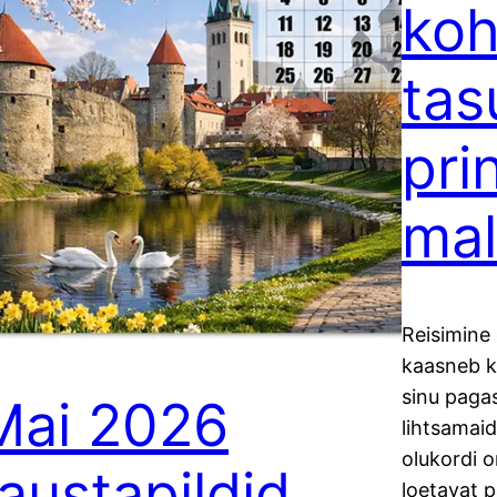
koh
tas
pri
mal
Reisimine 
kaasneb ka
sinu pagas
Mai 2026
lihtsamaid
olukordi o
taustapildid
loetavat pa