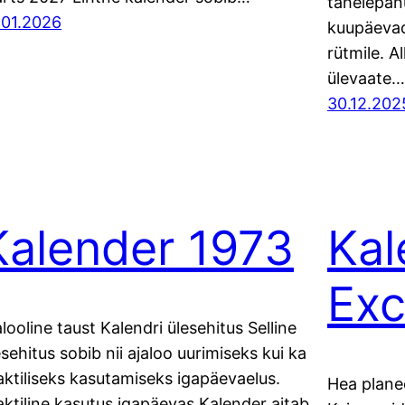
tähelepan
.01.2026
kuupäevade
rütmile. Al
ülevaate…
30.12.202
Kalender 1973
Kal
Exc
alooline taust Kalendri ülesehitus Selline
esehitus sobib nii ajaloo uurimiseks kui ka
aktiliseks kasutamiseks igapäevaelus.
Hea planee
aktiline kasutus igapäevas Kalender aitab