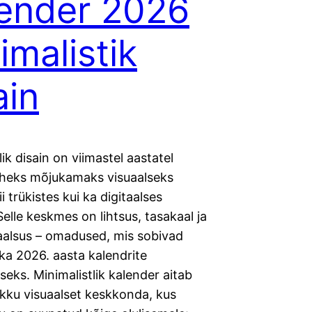
ender 2026
imalistik
ain
lik disain on viimastel aastatel
heks mõjukamaks visuaalseks
i trükistes kui ka digitaalses
elle keskmes on lihtsus, tasakaal ja
aalsus – omadused, mis sobivad
 ka 2026. aasta kalendrite
eks. Minimalistlik kalender aitab
ikku visuaalset keskkonda, kus