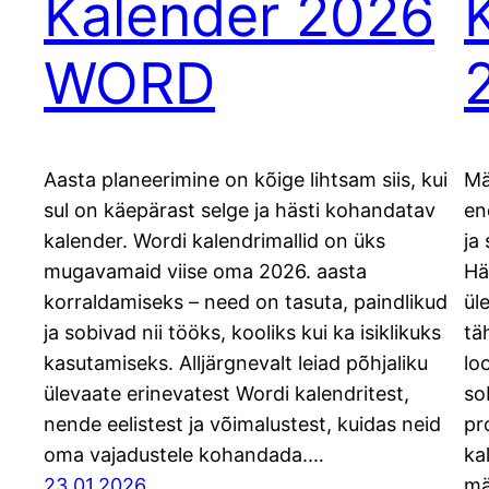
Kalender 2026
WORD
Aasta planeerimine on kõige lihtsam siis, kui
Mä
sul on käepärast selge ja hästi kohandatav
en
kalender. Wordi kalendrimallid on üks
ja
mugavamaid viise oma 2026. aasta
Hä
korraldamiseks – need on tasuta, paindlikud
ül
ja sobivad nii tööks, kooliks kui ka isiklikuks
tä
kasutamiseks. Alljärgnevalt leiad põhjaliku
lo
ülevaate erinevatest Wordi kalendritest,
so
nende eelistest ja võimalustest, kuidas neid
pr
oma vajadustele kohandada.…
ka
23.01.2026
mä