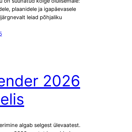
u on suunatud kõige olulisemale:
le, plaanidele ja igapäevasele
ljärgnevalt leiad põhjaliku
5
ender 2026
elis
rimine algab selgest ülevaatest.