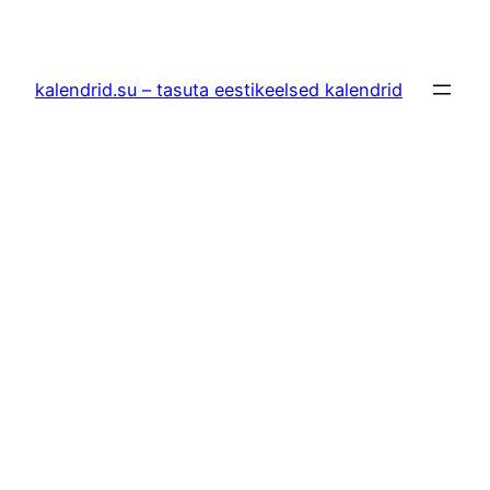
Liigu
sisu
juurde
kalendrid.su – tasuta eestikeelsed kalendrid