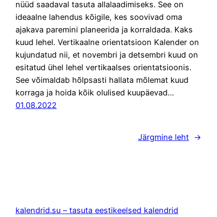
nüüd saadaval tasuta allalaadimiseks. See on
ideaalne lahendus kõigile, kes soovivad oma
ajakava paremini planeerida ja korraldada. Kaks
kuud lehel. Vertikaalne orientatsioon Kalender on
kujundatud nii, et novembri ja detsembri kuud on
esitatud ühel lehel vertikaalses orientatsioonis.
See võimaldab hõlpsasti hallata mõlemat kuud
korraga ja hoida kõik olulised kuupäevad…
01.08.2022
Järgmine leht
→
kalendrid.su – tasuta eestikeelsed kalendrid