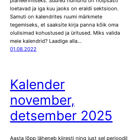
planeerimiseks. Suured numbrid on hõlpsasti
loetavad ja iga kuu jaoks on eraldi sektsioon.
Samuti on kalendrites ruumi märkmete
tegemiseks, et saaksite kirja panna kõik oma
olulisimad kohustused ja üritused. Miks valida
meie kalendrid? Laadige alla…
01.08.2022
Kalender
november,
detsember 2025
Aasta lõpp läheneb kiiresti ning just sel perioodil