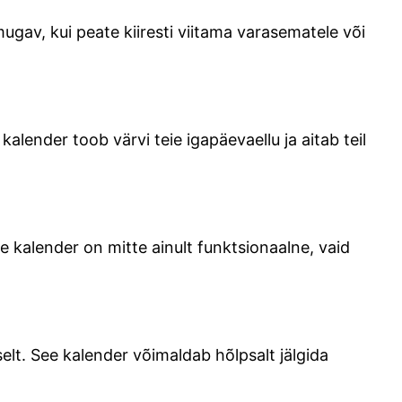
ugav, kui peate kiiresti viitama varasematele või
alender toob värvi teie igapäevaellu ja aitab teil
e kalender on mitte ainult funktsionaalne, vaid
elt. See kalender võimaldab hõlpsalt jälgida