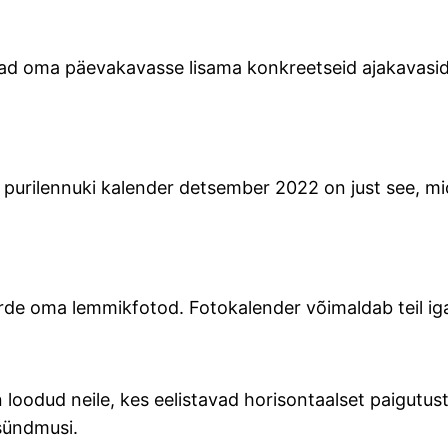
vad oma päevakavasse lisama konkreetseid ajakavasid 
ie purilennuki kalender detsember 2022 on just see, mid
uurde oma lemmikfotod. Fotokalender võimaldab teil 
oodud neile, kes eelistavad horisontaalset paigutus
 sündmusi.