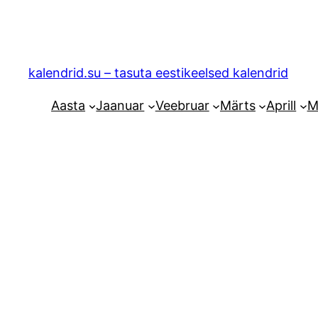
Liigu
sisu
juurde
kalendrid.su – tasuta eestikeelsed kalendrid
Aasta
Jaanuar
Veebruar
Märts
Aprill
M