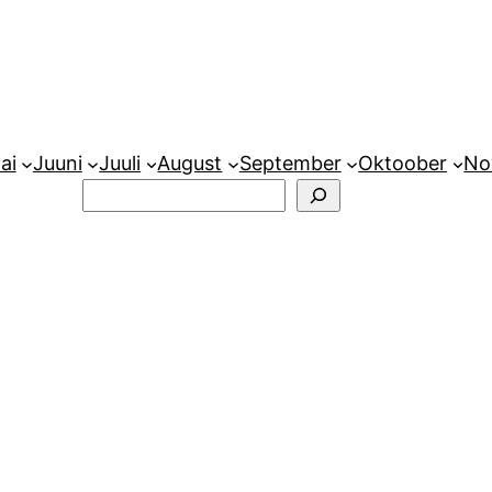
ai
Juuni
Juuli
August
September
Oktoober
No
Otsi