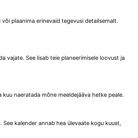
või plaanima erinevaid tegevusi detailsemalt.
a vajate. See lisab teie planeerimisele loovust ja
iga kuu naeratada mõne meeldejääva hetke peale.
t. See kalender annab hea ülevaate kogu kuust,