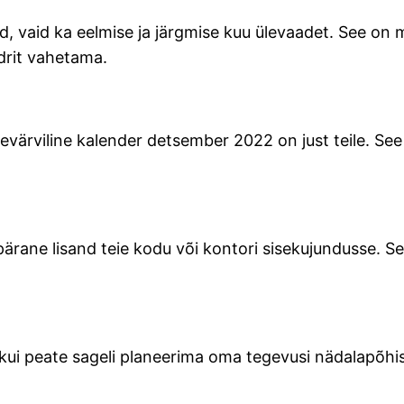
d, vaid ka eelmise ja järgmise kuu ülevaadet. See on m
drit vahetama.
evärviline kalender detsember 2022 on just teile. See k
pärane lisand teie kodu või kontori sisekujundusse. Se
 kui peate sageli planeerima oma tegevusi nädalapõhis