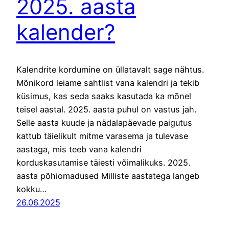
2025. aasta
kalender?
Kalendrite kordumine on üllatavalt sage nähtus.
Mõnikord leiame sahtlist vana kalendri ja tekib
küsimus, kas seda saaks kasutada ka mõnel
teisel aastal. 2025. aasta puhul on vastus jah.
Selle aasta kuude ja nädalapäevade paigutus
kattub täielikult mitme varasema ja tulevase
aastaga, mis teeb vana kalendri
korduskasutamise täiesti võimalikuks. 2025.
aasta põhiomadused Milliste aastatega langeb
kokku…
26.06.2025