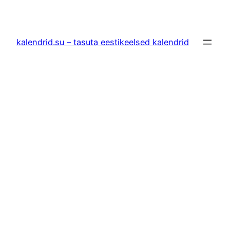
Liigu
sisu
juurde
kalendrid.su – tasuta eestikeelsed kalendrid