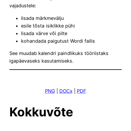
vajadustele:
lisada märkmevälju
esile tõsta isiklikke pühi
lisada värve või pilte
kohandada paigutust Wordi failis
See muudab kalendri paindlikuks tööriistaks
igapäevaseks kasutamiseks.
PNG
|
DOCx
|
PDF
Kokkuvõte