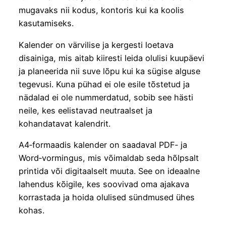
mugavaks nii kodus, kontoris kui ka koolis
kasutamiseks.
Kalender on värvilise ja kergesti loetava
disainiga, mis aitab kiiresti leida olulisi kuupäevi
ja planeerida nii suve lõpu kui ka sügise alguse
tegevusi. Kuna pühad ei ole esile tõstetud ja
nädalad ei ole nummerdatud, sobib see hästi
neile, kes eelistavad neutraalset ja
kohandatavat kalendrit.
A4‑formaadis kalender on saadaval PDF‑ ja
Word‑vormingus, mis võimaldab seda hõlpsalt
printida või digitaalselt muuta. See on ideaalne
lahendus kõigile, kes soovivad oma ajakava
korrastada ja hoida olulised sündmused ühes
kohas.