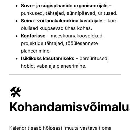
Suve- ja sügisplaanide organiseerijale
–
puhkused, tähtajad, sünnipäevad, üritused.
Seina- või lauakalendrina kasutajale
– kõik
olulised kuupäevad ühes kohas.
Kontorisse
– meeskonnakoosolekud,
projektide tähtajad, tööülesannete
planeerimine.
Isiklikuks kasutamiseks
– pereüritused,
hobid, vaba aja planeerimine.
🛠️
Kohandamisvõimalu
Kalendrit saab hõlpsasti muuta vastavalt oma