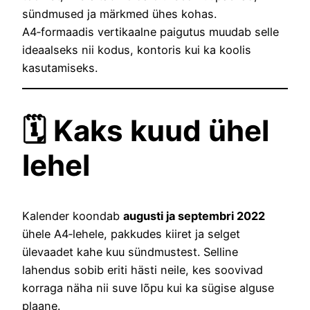
sündmused ja märkmed ühes kohas.
A4‑formaadis vertikaalne paigutus muudab selle
ideaalseks nii kodus, kontoris kui ka koolis
kasutamiseks.
🗓️ Kaks kuud ühel
lehel
Kalender koondab
augusti ja septembri 2022
ühele A4‑lehele, pakkudes kiiret ja selget
ülevaadet kahe kuu sündmustest. Selline
lahendus sobib eriti hästi neile, kes soovivad
korraga näha nii suve lõpu kui ka sügise alguse
plaane.