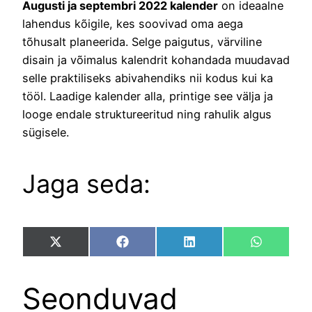
Augusti ja septembri 2022 kalender
on ideaalne
lahendus kõigile, kes soovivad oma aega
tõhusalt planeerida. Selge paigutus, värviline
disain ja võimalus kalendrit kohandada muudavad
selle praktiliseks abivahendiks nii kodus kui ka
tööl. Laadige kalender alla, printige see välja ja
looge endale struktureeritud ning rahulik algus
sügisele.
Jaga seda:
Share
Share
Share
Share
X
Facebook
LinkedIn
WhatsAp
on
on
on
on
(Twitter)
Seonduvad