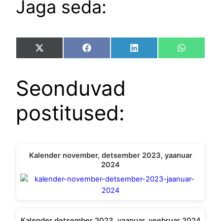
Jaga seda:
Share
Share
Share
Share
X
Facebook
LinkedIn
WhatsAp
on
on
on
on
(Twitter)
Seonduvad
postitused:
Kalender november, detsember 2023, yaanuar
2024
Kalender detsember 2023, yaanuar, veebruar 2024