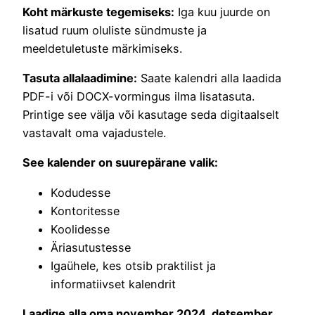
Koht märkuste tegemiseks:
Iga kuu juurde on
lisatud ruum oluliste sündmuste ja
meeldetuletuste märkimiseks.
Tasuta allalaadimine:
Saate kalendri alla laadida
PDF-i või DOCX-vormingus ilma lisatasuta.
Printige see välja või kasutage seda digitaalselt
vastavalt oma vajadustele.
See kalender on suurepärane valik:
Kodudesse
Kontoritesse
Koolidesse
Äriasutustesse
Igaühele, kes otsib praktilist ja
informatiivset kalendrit
Laadige alla oma november 2024, detsember