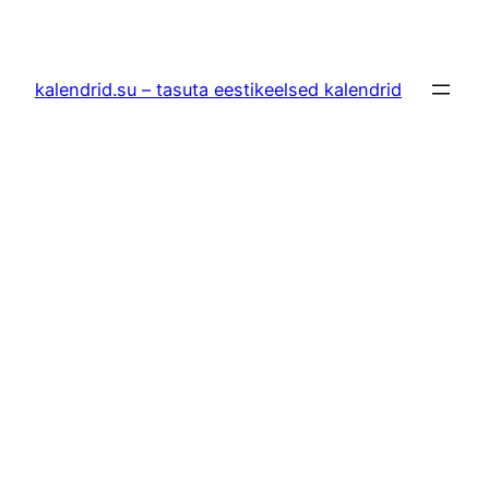
Liigu
sisu
juurde
kalendrid.su – tasuta eestikeelsed kalendrid