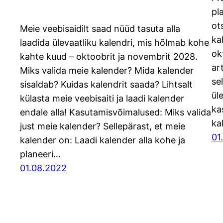
pl
ot
Meie veebisaidilt saad nüüd tasuta alla
ka
laadida ülevaatliku kalendri, mis hõlmab kohe
ok
kahte kuud – oktoobrit ja novembrit 2028.
ar
Miks valida meie kalender? Mida kalender
se
sisaldab? Kuidas kalendrit saada? Lihtsalt
ül
külasta meie veebisaiti ja laadi kalender
ka
endale alla! Kasutamisvõimalused: Miks valida
ka
just meie kalender? Sellepärast, et meie
01
kalender on: Laadi kalender alla kohe ja
planeeri…
01.08.2022