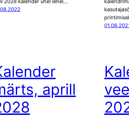
uli 2028 kalender ühel lehel…
kalendrima
.08.2022
kasutajasõ
printimis
01.08.202
Kalender
Kal
ärts, aprill
vee
2028
20