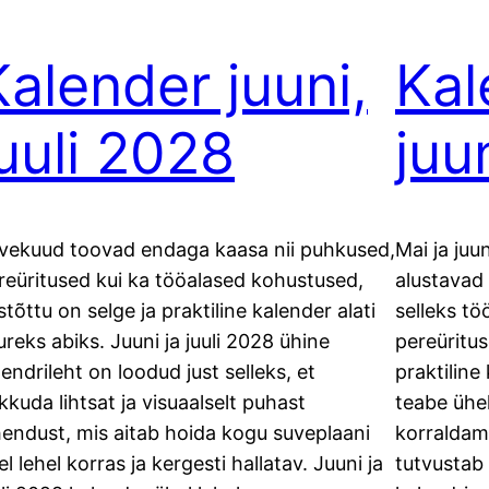
Kalender juuni,
Kal
juuli 2028
juu
vekuud toovad endaga kaasa nii puhkused,
Mai ja juu
reüritused kui ka tööalased kohustused,
alustavad 
stõttu on selge ja praktiline kalender alati
selleks tö
ureks abiks. Juuni ja juuli 2028 ühine
pereüritus
lendrileht on loodud just selleks, et
praktiline
kkuda lihtsat ja visuaalselt puhast
teabe ühe
hendust, mis aitab hoida kogu suveplaani
korraldami
el lehel korras ja kergesti hallatav. Juuni ja
tutvustab 