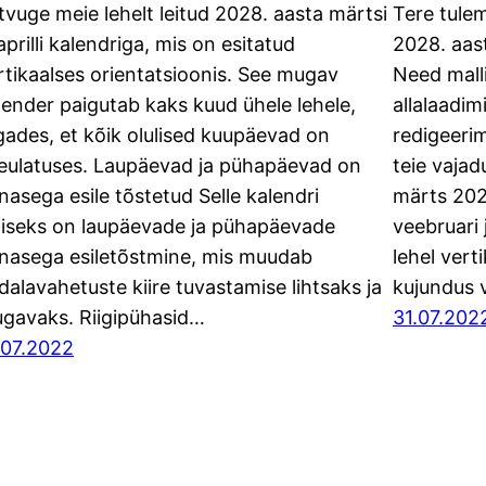
tvuge meie lehelt leitud 2028. aasta märtsi
Tere tulem
 aprilli kalendriga, mis on esitatud
2028. aast
rtikaalses orientatsioonis. See mugav
Need mall
lender paigutab kaks kuud ühele lehele,
allalaadi
gades, et kõik olulised kuupäevad on
redigeerim
eulatuses. Laupäevad ja pühapäevad on
teie vajad
nasega esile tõstetud Selle kalendri
märts 202
liseks on laupäevade ja pühapäevade
veebruari 
nasega esiletõstmine, mis muudab
lehel vert
dalavahetuste kiire tuvastamise lihtsaks ja
kujundus v
gavaks. Riigipühasid…
31.07.202
.07.2022