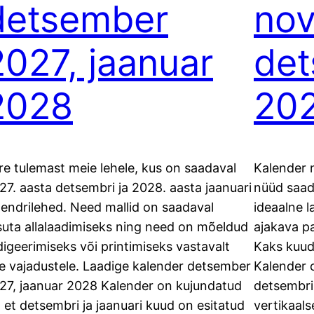
detsember
nov
2027, jaanuar
de
2028
20
re tulemast meie lehele, kus on saadaval
Kalender 
27. aasta detsembri ja 2028. aasta jaanuari
nüüd saada
lendrilehed. Need mallid on saadaval
ideaalne 
suta allalaadimiseks ning need on mõeldud
ajakava pa
digeerimiseks või printimiseks vastavalt
Kaks kuud 
ie vajadustele. Laadige kalender detsember
Kalender o
27, jaanuar 2028 Kalender on kujundatud
detsembri 
i, et detsembri ja jaanuari kuud on esitatud
vertikaals