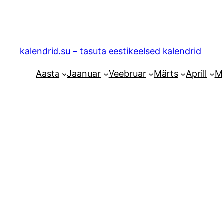
Liigu
sisu
juurde
kalendrid.su – tasuta eestikeelsed kalendrid
Aasta
Jaanuar
Veebruar
Märts
Aprill
M