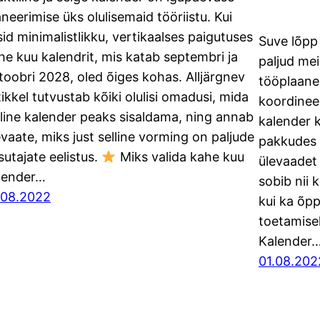
aneerimise üks olulisemaid tööriistu. Kui
sid minimalistlikku, vertikaalses paigutuses
Suve lõpp 
he kuu kalendrit, mis katab septembri ja
paljud me
toobri 2028, oled õiges kohas. Alljärgnev
tööplaane 
tikkel tutvustab kõiki olulisi omadusi, mida
koordinee
lline kalender peaks sisaldama, ning annab
kalender 
evaate, miks just selline vorming on paljude
pakkudes s
sutajate eelistus.
Miks valida kahe kuu
ülevaadet
lender…
sobib nii
.08.2022
kui ka õpp
toetamise
Kalender
01.08.202