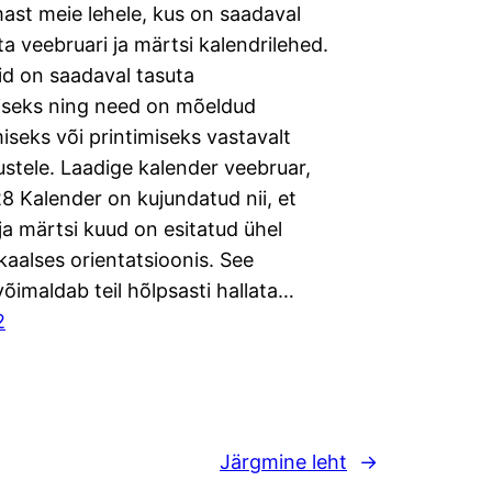
ast meie lehele, kus on saadaval
a veebruari ja märtsi kalendrilehed.
id on saadaval tasuta
miseks ning need on mõeldud
iseks või printimiseks vastavalt
ustele. Laadige kalender veebruar,
8 Kalender on kujundatud nii, et
ja märtsi kuud on esitatud ühel
ikaalses orientatsioonis. See
õimaldab teil hõlpsasti hallata…
2
Järgmine leht
→