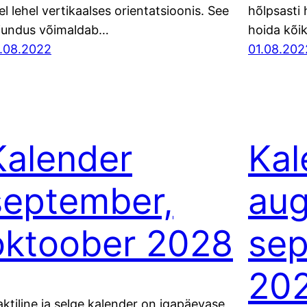
el lehel vertikaalses orientatsioonis. See
hõlpsasti 
jundus võimaldab…
hoida kõi
.08.2022
01.08.202
Kalender
Kal
september,
aug
oktoober 2028
se
20
aktiline ja selge kalender on igapäevase