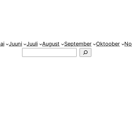
ai
Juuni
Juuli
August
September
Oktoober
No
Otsi