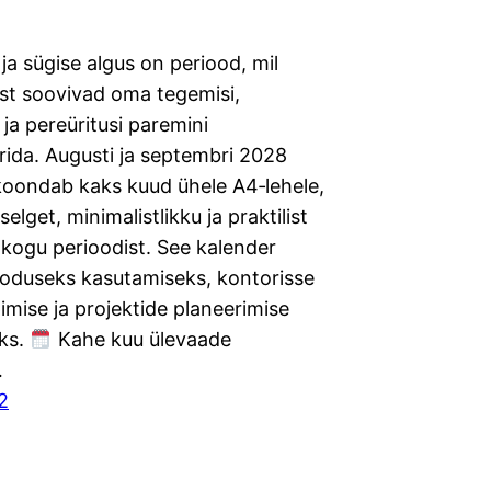
ja sügise algus on periood, mil
ist soovivad oma tegemisi,
ja pereüritusi paremini
rida. Augusti ja septembri 2028
koondab kaks kuud ühele A4‑lehele,
elget, minimalistlikku ja praktilist
 kogu perioodist. See kalender
 koduseks kasutamiseks, kontorisse
imise ja projektide planeerimise
ks.
Kahe kuu ülevaade
…
2