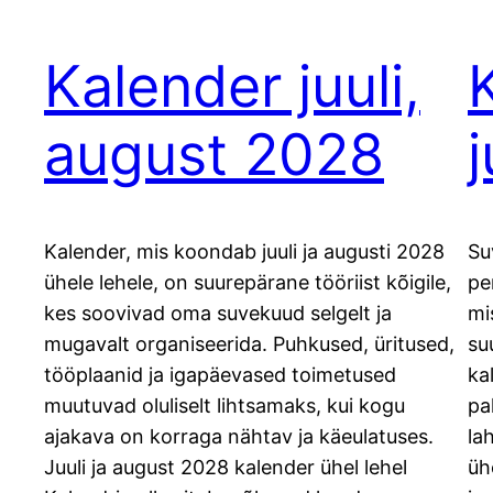
Kalender juuli,
august 2028
Kalender, mis koondab juuli ja augusti 2028
Su
ühele lehele, on suurepärane tööriist kõigile,
pe
kes soovivad oma suvekuud selgelt ja
mi
mugavalt organiseerida. Puhkused, üritused,
su
tööplaanid ja igapäevased toimetused
ka
muutuvad oluliselt lihtsamaks, kui kogu
pa
ajakava on korraga nähtav ja käeulatuses.
la
Juuli ja august 2028 kalender ühel lehel
üh