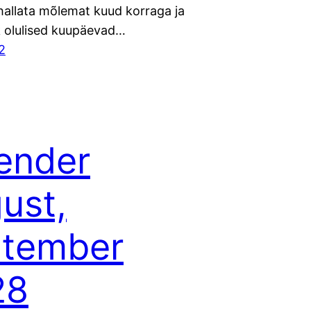
hallata mõlemat kuud korraga ja
k olulised kuupäevad…
2
ender
ust,
ptember
28