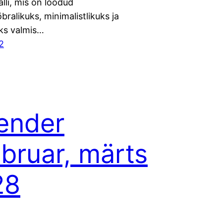
lli, mis on loodud
bralikuks, minimalistlikuks ja
eks valmis…
2
ender
bruar, märts
28