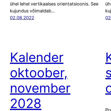
ühel lehel vertikaalses orientatsioonis. See
üh
kujundus võimaldab…
ku
02.08.2022
02
Kalender
oktoober,
november
2028
Pr