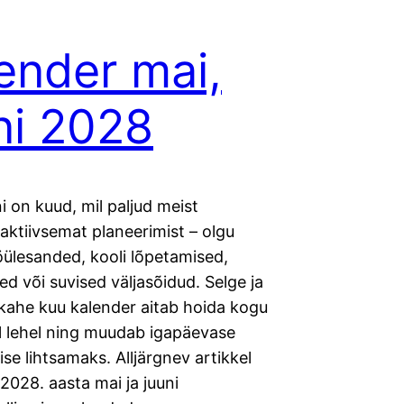
ender mai,
ni 2028
ni on kuud, mil paljud meist
aktiivsemat planeerimist – olgu
öülesanded, kooli lõpetamised,
ed või suvised väljasõidud. Selge ja
 kahe kuu kalender aitab hoida kogu
l lehel ning muudab igapäevase
se lihtsamaks. Alljärgnev artikkel
2028. aasta mai ja juuni