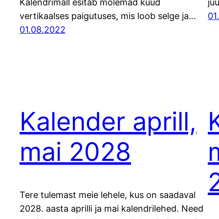
Kalendrimall esitab mõlemad kuud
ju
vertikaalses paigutuses, mis loob selge ja…
01
01.08.2022
Kalender aprill,
mai 2028
m
Tere tulemast meie lehele, kus on saadaval
2028. aasta aprilli ja mai kalendrilehed. Need