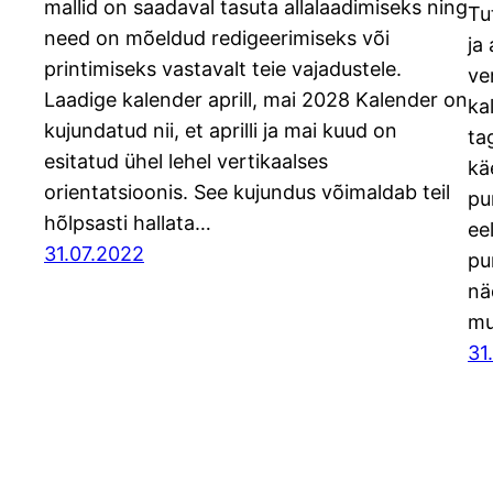
mallid on saadaval tasuta allalaadimiseks ning
Tu
need on mõeldud redigeerimiseks või
ja
printimiseks vastavalt teie vajadustele.
ve
Laadige kalender aprill, mai 2028 Kalender on
ka
kujundatud nii, et aprilli ja mai kuud on
ta
esitatud ühel lehel vertikaalses
kä
orientatsioonis. See kujundus võimaldab teil
pu
hõlpsasti hallata…
ee
31.07.2022
pu
nä
mu
31