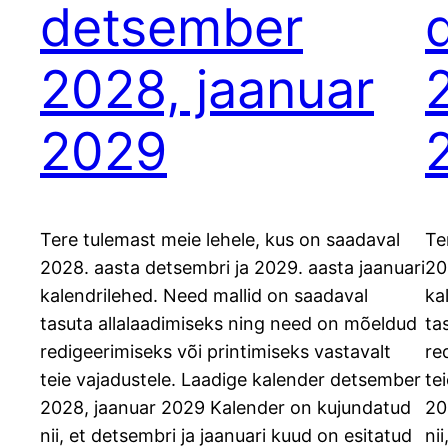
detsember
2028, jaanuar
2029
Tere tulemast meie lehele, kus on saadaval
Te
2028. aasta detsembri ja 2029. aasta jaanuari
20
kalendrilehed. Need mallid on saadaval
ka
tasuta allalaadimiseks ning need on mõeldud
ta
redigeerimiseks või printimiseks vastavalt
re
teie vajadustele. Laadige kalender detsember
te
2028, jaanuar 2029 Kalender on kujundatud
20
nii, et detsembri ja jaanuari kuud on esitatud
ni