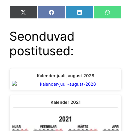
Share
Share
Share
Share
X
Facebook
LinkedIn
WhatsAp
on
on
on
on
(Twitter)
Seonduvad
postitused:
Kalender juuli, august 2028
Kalender 2021