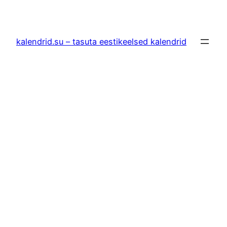
Liigu
sisu
juurde
kalendrid.su – tasuta eestikeelsed kalendrid