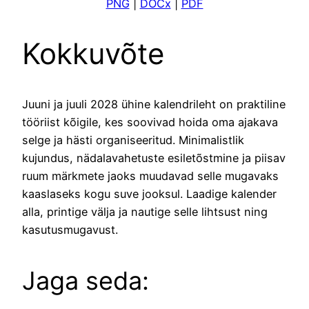
PNG
|
DOCx
|
PDF
Kokkuvõte
Juuni ja juuli 2028 ühine kalendrileht on praktiline
tööriist kõigile, kes soovivad hoida oma ajakava
selge ja hästi organiseeritud. Minimalistlik
kujundus, nädalavahetuste esiletõstmine ja piisav
ruum märkmete jaoks muudavad selle mugavaks
kaaslaseks kogu suve jooksul. Laadige kalender
alla, printige välja ja nautige selle lihtsust ning
kasutusmugavust.
Jaga seda: