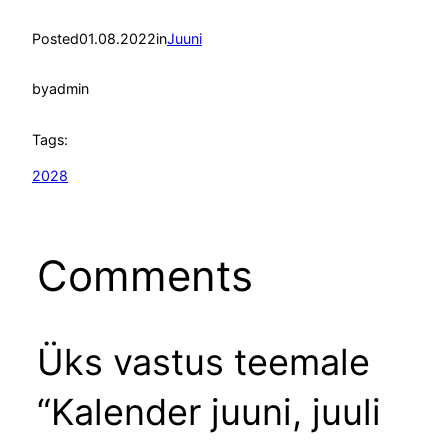
Posted
01.08.2022
in
Juuni
by
admin
Tags:
2028
Comments
Üks vastus teemale
“Kalender juuni, juuli