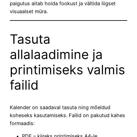
paigutus aitab hoida fookust ja vältida liigset
visuaalset müra.
Tasuta
allalaadimine ja
printimiseks valmis
failid
Kalender on saadaval tasuta ning mõeldud
koheseks kasutamiseks. Failid on pakutud kahes
formaadis:
PDF – kiireks printimiseks A4-le