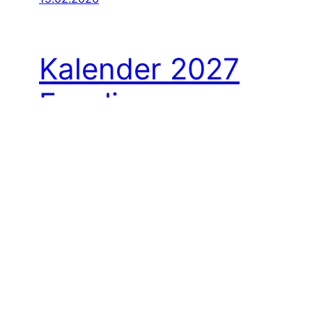
Kalender 2027
Excelis
Exceli kalender on üks lihtsamaid ja
tõhusamaid viise oma aega hallata. 2027.
aasta planeerimine muutub selgemaks ja
süsteemsemaks, kui kasutada hästi
kujundatud kalendrimalli, mida saab
kohandada vastavalt oma vajadustele. Olgu
sul ees tihe tööaasta, õpingud,
pereüritused või isiklikud eesmärgid –
Exceli kalender aitab hoida kõik olulise